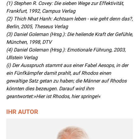
(1) Stephen R. Covey: Die sieben Wege zur Effektivität,
Frankfurt, 1992, Campus Verlag
(2) Thich Nhat Hanh: Achtsam leben - wie geht denn das?,
Berlin, 2005, Theseus Verlag
(3) Daniel Goleman (Hrsg.): Die heilende Kraft der Gefühle,
München, 1998, DTV
(4) Daniel Goleman (Hrsg.): Emotionale Führung, 2003,
Ullstein Verlag
(i) Der Ausspruch stammt aus einer Fabel Aesops, in der
ein Fünfkämpfer damit prahlt, auf Rhodos einen
gewaltige Satz getan zu haben; die Männer auf Rhodos
könnten dies bezeugen. Darauf wird ihm
geantwortet:»Hier ist Rhodos, hier springe!«
IHR AUTOR
Organisationsberater, Trainer und Coach
Ausgewählte Schwerpunkte
> Seminare zur Entwicklung der Selbstkompetenz